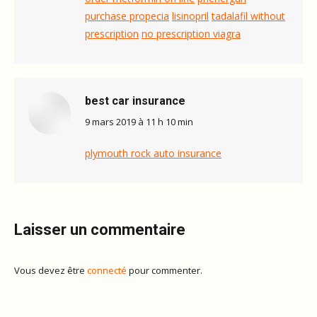
purchase propecia
lisinopril
tadalafil without
prescription
no prescription viagra
best car insurance
dit
9 mars 2019 à 11 h 10 min
:
plymouth rock auto insurance
Laisser un commentaire
Vous devez être
connecté
pour commenter.