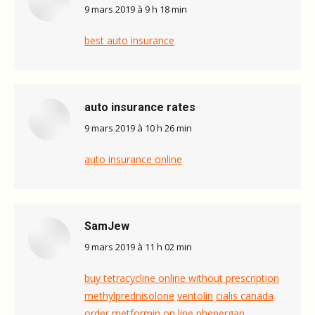
dit
9 mars 2019 à 9 h 18 min
:
best auto insurance
auto insurance rates
dit
9 mars 2019 à 10 h 26 min
:
auto insurance online
SamJew
dit
9 mars 2019 à 11 h 02 min
:
buy tetracycline online without prescription
methylprednisolone
ventolin
cialis canada
order metformin on line
phenergan