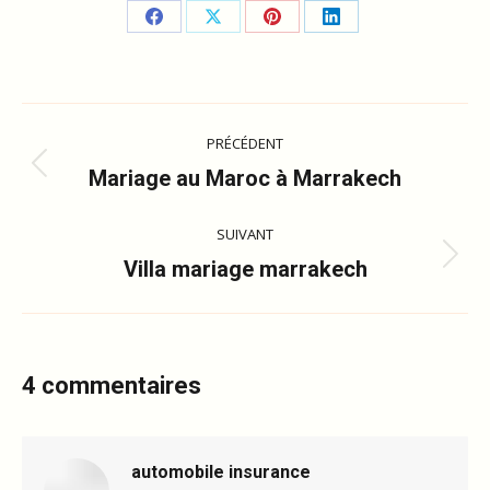
Partager
Partager
Partager
Partager
sur
sur
sur
sur
Facebook
X
Pinterest
LinkedIn
Navigation
PRÉCÉDENT
article
Article
Mariage au Maroc à Marrakech
précédent
:
SUIVANT
Article
Villa mariage marrakech
suivant
:
4 commentaires
automobile insurance