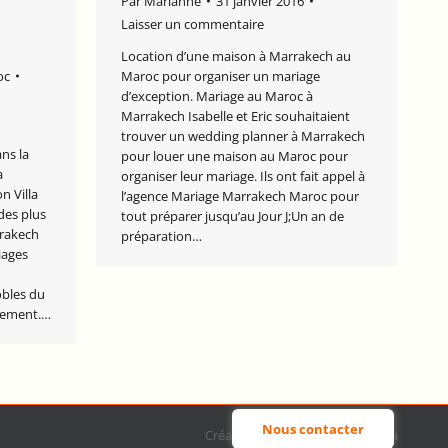
Par
Marianne
31 janvier 2016
Laisser un commentaire
Location d’une maison à Marrakech au
oc
Maroc pour organiser un mariage
d’exception. Mariage au Maroc à
Marrakech Isabelle et Eric souhaitaient
trouver un wedding planner à Marrakech
ns la
pour louer une maison au Maroc pour
a
organiser leur mariage. Ils ont fait appel à
n Villa
l’agence Mariage Marrakech Maroc pour
des plus
tout préparer jusqu’au Jour J;Un an de
rrakech
préparation…
iages
obles du
nnement.…
Nous contacter
Création web :
Agence Big Mama