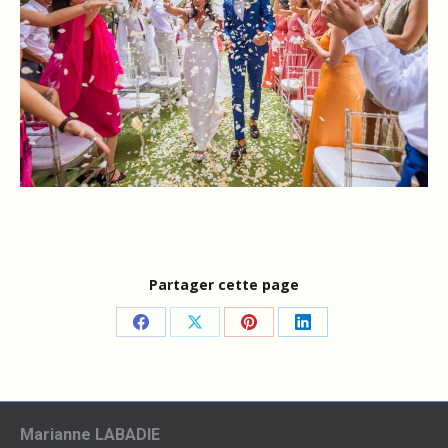
Partager cette page
Partager
Partager
Partager
Partager
sur
sur
sur
sur
Facebook
X
Pinterest
LinkedIn
Marianne LABADIE